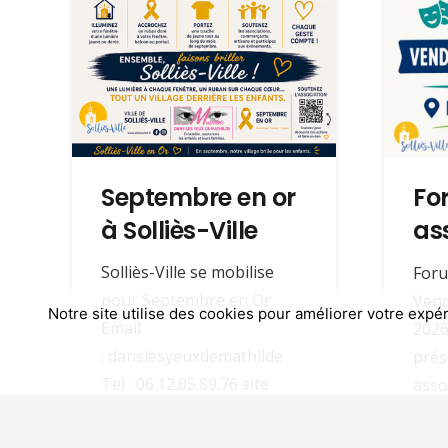
Septembre en or
Fo
à Solliès-Ville
as
Solliès-Ville se mobilise
Foru
pour Septembre en Or
Vend
Notre site utilise des cookies pour améliorer votre expér
Email
2026
Site réalisé avec passion par
Interpaul Communica
: danslesyeuxdemathilde
prés
Tel : 06.12.05.89.76 site
asso
: R.A.A.R.R.E Tout un village
anim
uni pour les…
gran