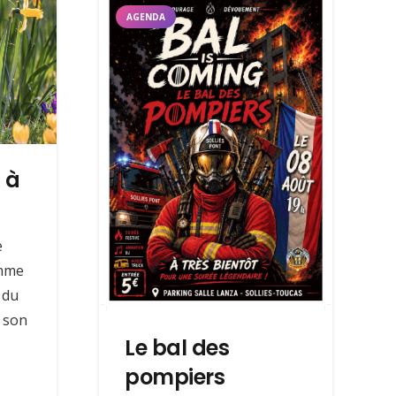
AGENDA
t à
e
omme
 du
, son
Le bal des
pompiers