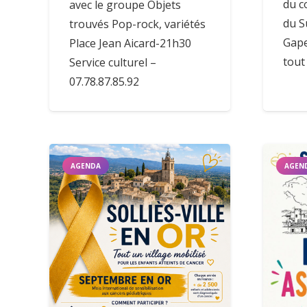
du c
avec le groupe Objets
du S
trouvés Pop-rock, variétés
Gape
Place Jean Aicard-21h30
tout 
Service culturel –
07.78.87.85.92
AGENDA
AGEN