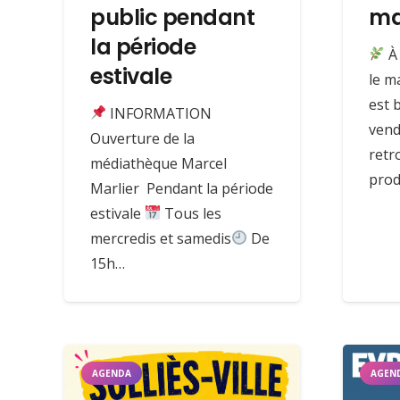
public pendant
ma
la période
À 
estivale
le m
est 
INFORMATION
vend
Ouverture de la
retr
médiathèque Marcel
prod
Marlier Pendant la période
estivale
Tous les
mercredis et samedis
De
15h…
AGENDA
AGEN