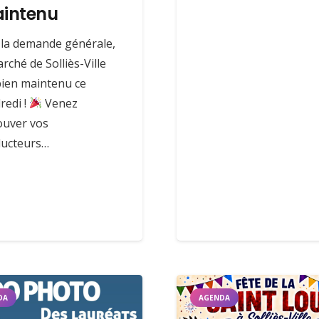
intenu
la demande générale,
arché de Solliès-Ville
bien maintenu ce
redi !
Venez
ouver vos
ucteurs…
DA
AGENDA