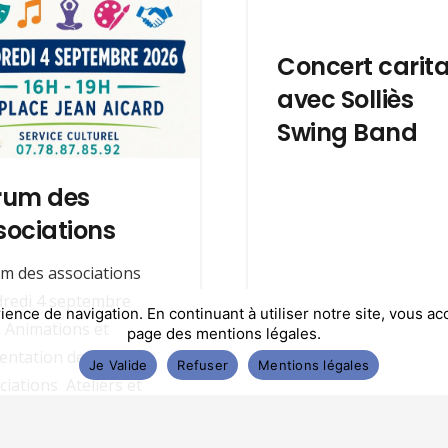
Du lundi au vendredi
8h-12h, 13h-16h30
Concert carita
Fermée le jeudi après-midi
avec Solliès
Swing Band
rum des
sociations
m des associations
redi 4 septembre
ience de navigation. En continuant à utiliser notre site, vous 
 Animations et
page des mentions légales.
tion
: logos, Sites Web, Référencement.
entation des
Je Valide
Refuser
Mentions légales
ciations Ateliers et
ations pour petits et
ds !…