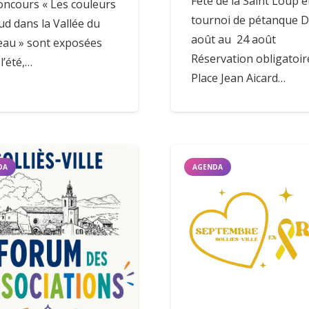
Fête de la Saint Loup e
oncours « Les couleurs
tournoi de pétanque D
ud dans la Vallée du
août au 24 août
au » sont exposées
Réservation obligatoi
l’été,…
Place Jean Aicard…
DA
AGENDA
Horaires ouverture Mairie