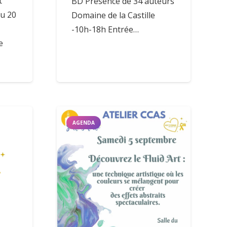
t
BD Présence de 34 auteurs
u 20
Domaine de la Castille
-10h-18h Entrée…
re
AGENDA
Coordonnées Mairie