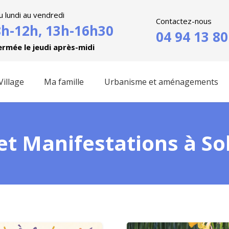
u lundi au vendredi
Contactez-nous
8h-12h, 13h-16h30
04 94 13 80
ermée le jeudi après-midi
illage
Ma famille
Urbanisme et aménagements
t Manifestations à Soll