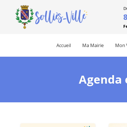
D
F
Accueil
Ma Mairie
Mon V
Agenda e