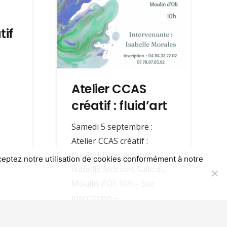
contact@solliesville.fr
04 94 13 80 30
tif
04 94 33 68 97
9 rue du 6ème RTS
83210 SOLLIES-VILLE
Atelier CCAS
créatif : fluid’art
Samedi 5 septembre :
Atelier CCAS créatif :
fluid’art Intervenante
acceptez notre utilisation de cookies conformément à notre
Isabelle Morales Salle du
Voir les mentions légales
Moulin d’Oli 10h – Sur
inscription –…