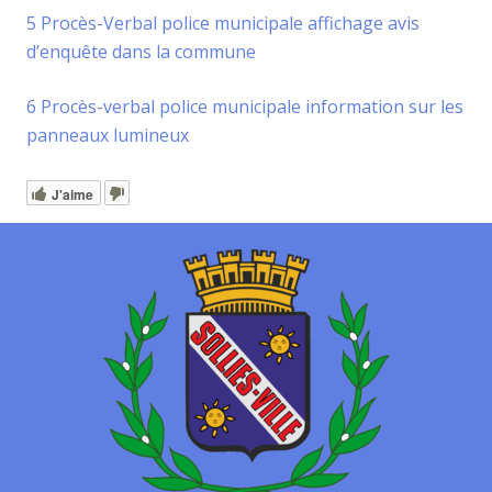
5 Procès-Verbal police municipale affichage avis
d’enquête dans la commune
6 Procès-verbal police municipale information sur les
panneaux lumineux
J'aime