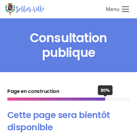
Menu
Consultation
publique
80%
Page en construction
Cette page sera bientôt
disponible